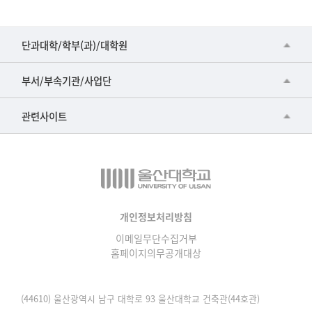
제
목,
등
■인문대학
단과대학/학부(과)/대학원
록
▷국어국문학부
일,
공동기기센터
부서/부속기관/사업단
조
▷영어영문학과
공학교육혁신센터
회
건강가정지원센터
관련사이트
▷일본어·일본학과
수
과학영재교육원
교수협의회
로
▷중국어·중국학과
교무처교직팀
구
구내(경남)은행
▷프랑스어·프랑스학과
성
국어문화원
노동조합
된
▷스페인·중남미학과
국제교류처
표
생명윤리위원회
개인정보처리방침
▷역사·문화학과
기초과학연구소
이메일무단수집거부
온라인 기술거래 플랫폼
▷철학·상담학과
홈페이지의무공개대상
물리BK 미래혁신응집물질물리인재교육연구단
울산대신문
■사회과학대학
메이커스페이스
울산대학교 총동문회
(44610) 울산광역시 남구 대학로 93 울산대학교 건축관(44호관)
▷사회과학부