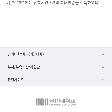
며, 2018년에는 유효기간 6년의 최대인증을 취득하였다.
■인문대학
단과대학/학부(과)/대학원
▷국어국문학부
공동기기센터
부서/부속기관/사업단
▷영어영문학과
공학교육혁신센터
건강가정지원센터
관련사이트
▷일본어·일본학과
과학영재교육원
교수협의회
▷중국어·중국학과
교무처교직팀
구내(경남)은행
▷프랑스어·프랑스학과
국어문화원
노동조합
▷스페인·중남미학과