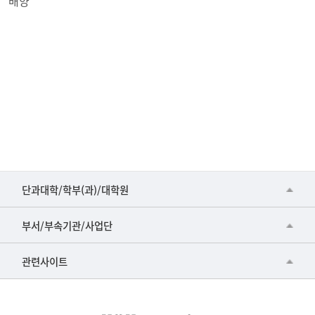
배양
■인문대학
단과대학/학부(과)/대학원
▷국어국문학부
공동기기센터
부서/부속기관/사업단
▷영어영문학과
공학교육혁신센터
건강가정지원센터
관련사이트
▷일본어·일본학과
과학영재교육원
교수협의회
▷중국어·중국학과
교무처교직팀
구내(경남)은행